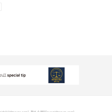
del17@naver.com), 홍보 송재민(syauri@naver.com)