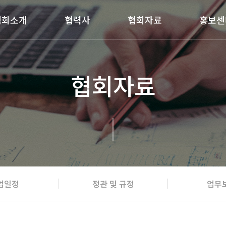
협회소개
협력사
협회자료
홍보센
협회자료
업일정
정관 및 규정
업무