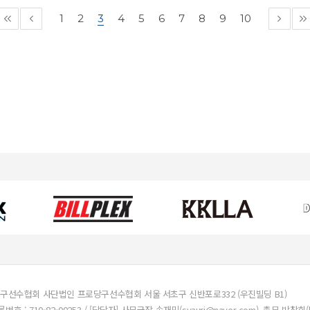
1
2
3
4
5
6
7
8
9
10
구선수협회 사단법인 프로당구선수협회 서울 서초구 신반포로332 (우진빌딩 B1)
호 : 710-82-00253 / [담당자] 사무국장 송재민(syauri@naver.com), 총무 박창희(hi