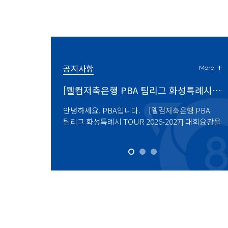
공지사항
More
[친환경 건축자재 에스와이 LPBA 챔피언십] 최종 결과
[에스와이 챔피언십] 프로당구 시즌 3차 투어 ‘에스와이 챔피언십’ 최성원-T.응우옌. 사이그너-정시용 ‘준결승 압축’
PBA / LPBA 제8차 투어
[웰컴저축은행 PBA 팀리그 화성특례시 TOUR 2026-2027] 대회요강
경 건축자재
 ‘에스와이 챔피언십’
안녕하세요. PBA입니다. [웰컴저축은행 PBA
‘LPBA 17번째 챔피언은 누가 될까’ 박정현-
2027-01-30 ~ 2027-02-07
안녕
 결과를 첨부와 같이
이그너-정시용 ‘준결승 압축’
팀리그 화성특례시 TOUR 2026-2027] 대회요강을
2일 LPBA 결승전서 격돌 1일 ‘친환경 건축
에스
니다. ※ 우승 :
에스와이 챔피언십’ PBA 8강
공지하오니 첨부 파일을 확인하시기 바랍니다.
에스와이 챔피언십’ LPBA 준결승 박정현, 
공지
건축자재 에스와이
[대회 개요] 1. 대회명: [웰컴저축은행 PBA 팀리
3:0 완파…강유진은 김민아에 3
: 
건축